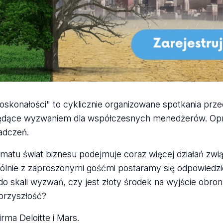
skonałości" to cyklicznie organizowane spotkania przed
 będące wyzwaniem dla współczesnych menedżerów. Op
iadczeń.
matu świat biznesu podejmuje coraz więcej działań zwi
ólnie z zaproszonymi gośćmi postaramy się odpowiedzie
do skali wyzwań, czy jest złoty środek na wyjście obro
 przyszłość?
rma Deloitte i Mars.