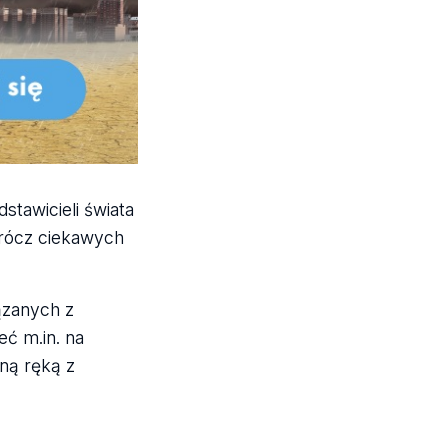
stawicieli świata
rócz ciekawych
ązanych z
ć m.in. na
nną ręką z