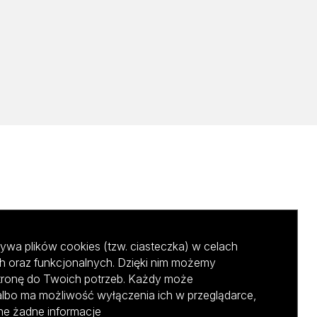
ywa plików cookies (tzw. ciasteczka) w celach
h oraz funkcjonalnych. Dzięki nim możemy
tronę do Twoich potrzeb. Każdy może
albo ma możliwość wyłączenia ich w przeglądarce,
ane żadne informacje