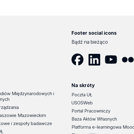
Footer social icons
Bądź na bieżąco
Facebook
LinkedIn
YouTube
Flickr
Na skróty
udiów Międzynarodowych i
Poczta UŁ
znych
USOSWeb
rządzania
Portal Pracowniczy
maszowie Mazowieckim
Baza Aktów Własnych
kowe i zespoły badawcze
Platforma e-learningowa Moo
UŁ