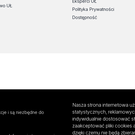
Eksperci UŁ
wo UŁ
Polityka Prywatności
Dostępność
Nasza strona internetowa uż
statystycznych, reklamowyc
cje i są niezbędne do
indywidualnie dostosować s
zaakceptować pliki cookies 
dzięki czemu nie będą zbier