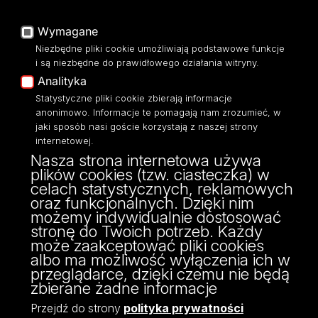
Platforma e-learningowa
Moodle
Wymagane
Eksperci UŁ
Niezbędne pliki cookie umożliwiają podstawowe funkcje
Polityka Prywatności
i są niezbędne do prawidłowego działania witryny.
Dostępność
Analityka
Statystyczne pliki cookie zbierają informacje
anonimowo. Informacje te pomagają nam zrozumieć, w
jaki sposób nasi goście korzystają z naszej strony
internetowej.
Wydział Zarządzania
Nasza strona internetowa używa
Uniwersytetu Łódzkiego
plików cookies (tzw. ciasteczka) w
ul. Matejki 22/26
celach statystycznych, reklamowych
90-237 Łódź
oraz funkcjonalnych. Dzięki nim
tel: 42 635 49 57
możemy indywidualnie dostosować
NIP 724 000 32 43
stronę do Twoich potrzeb. Każdy
może zaakceptować pliki cookies
albo ma możliwość wyłączenia ich w
przeglądarce, dzięki czemu nie będą
zbierane żadne informacje
Przejdź do strony
polityka prywatności